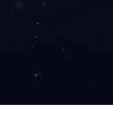
高强磨粉机工作过程（粉磨物料过程）：大块状物
料经颚式破碎机破碎到所需粒度后，由提升机将物
料送至储料斗，再经振动给料机将料均匀、定量、
连续地送入主机磨室内进行研磨，粉磨后的粉子被
风机气流带走，经分析机进行分级，符合细度的粉
子随气流经管道进入大旋风收集器内，进行分离收
集，再经出粉管排出即为成品粉，气流再由大旋风
收集器上端回风管吸入鼓风机，本机整个气流系统
是密闭循环的，并且是在正负压状态下循环流动
的。