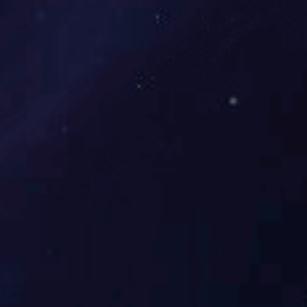
熟料、白云石等，成品粒度在400-800目范围调节
（较细1000目）。
高强磨粉机结构和工作原理
高强磨粉机主要由主机、分析机、鼓风机、成品旋
风分离器、管道装置、电机等组成。其中主机由机