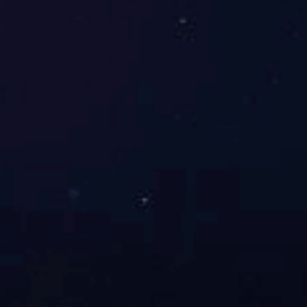
架、进风蜗壳、铲刀、磨辊、磨环、罩壳及电机组
成。辅助星空平台-星空(中国)一站式服务平台 有颚
式破碎机 、畚斗提升机、电磁振动给料机、电控柜
等，用户可以根据现场情况灵活选择。
高强磨粉机结构图