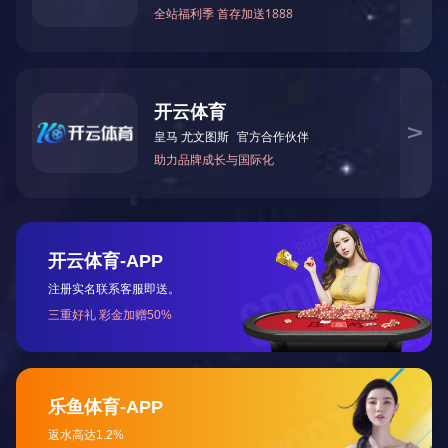
式两大类，主要由给料、破碎、筛分、输
送系统等部件组成，该星空平台-星空(中
国)一站式服务平台 对物料的破碎力度大、
破碎作业效能高，在冶金、化工、建材、
履带式移动
破碎站
建筑垃圾等工业领域均有广泛使用，对于
其价格30-100万不等，主要跟配置、型号
有关。
移动式重锤
移动破碎站实拍图
破碎机
他们也在
看
颚式破石机