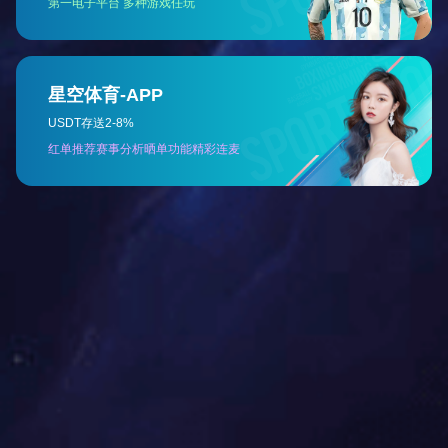
锤式打砂机
小型雷
蒙磨粉
机
移动破碎站（配置颚破、进料口大）