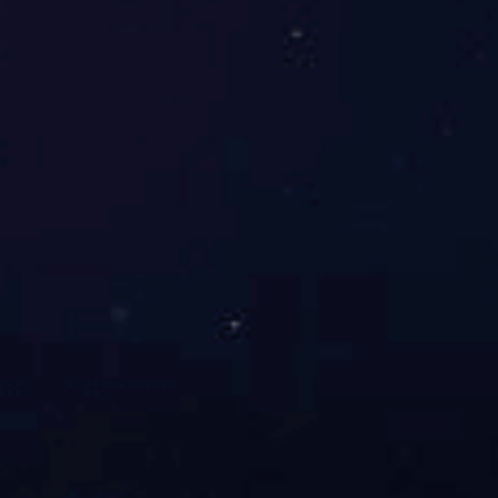
移动式破碎站正在处理建筑垃圾
滑动查看移动式破碎站更多实拍图
移动破碎站性能优势
使用方便
——该破碎站是一体化组合作业形
式，直接开往作业现场，能够减少繁琐的场地基础
设施建设的投入时间和资金投入，客户使用该星空
平台-星空(中国)一站式服务平台 非常方便，对环境