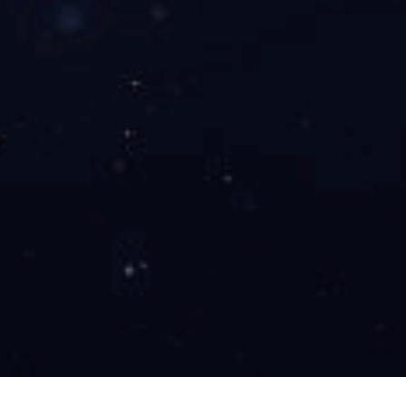
适应性强
配置灵活
——这款流动碎石机星空平台-星空
(中国)一站式服务平台 工艺配置灵活，可以进行单
机使用，也可以根据客户的具体需求进行多机组合
作业。
功能全面
——对物料的处理作业效能高，集给
料、破碎、筛选、传送等功能于一体，客户可以通
过对不同机型的配置联合，完成多需求的加工作
业。
质量可靠
——该星空平台-星空(中国)一站式服
务平台 采用耐磨的材质加工制造，工艺技术成熟，
质量可靠稳定，星空平台-星空(中国)一站式服务平
台 的使用寿命得到大大延长。